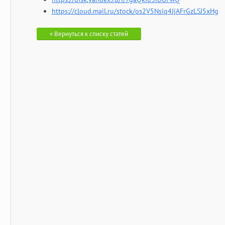
https://cloud.mail.ru/stock/os2V5Nsiq4JjAFrGzLSJ5xHg
« Вернуться к списку статей