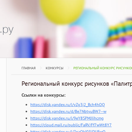
.ру
ГЛАВНАЯ
КОНКУРСЫ
РЕГИОНАЛЬНЫЙ КОНКУРС РИСУНКО
Региональный конкурс рисунков «Палит
Ссылки на конкурсы:
https://disk.yandex.ru/i/vZg3j2_Bch4hOQ
https://disk.yandex.ru/d/Be7NbtyuBW7--w
https://disk.yandex.ru/i/9eY8SPMJIihcmg
https://cloud.mail.ru/public/FaRV/Ff7wWt8Y7
https://disk.yandex.ru/i/7gaQkI03iDUFwQ