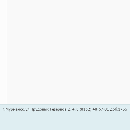
г. Мурманск, ул. Трудовых Резервов, д. 4, 8 (8152) 48-67-01 доб.1735