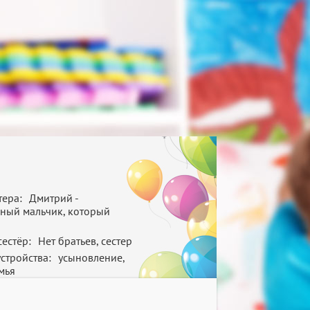
тера:
Дмитрий -
вный мальчик, который
сестёр:
Нет братьев, сестер
стройства:
усыновление,
мья