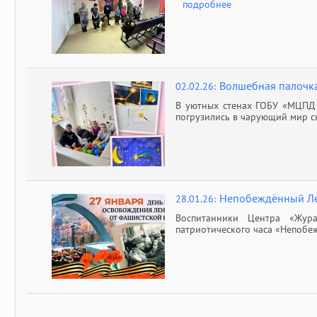
подробнее
Волшебная палочк
02.02.26:
В уютных стенах ГОБУ «МЦПД 
погрузились в чарующий мир с
Непобеждённый Л
28.01.26:
Воспитанники Центра «Жура
патриотического часа «Непоб