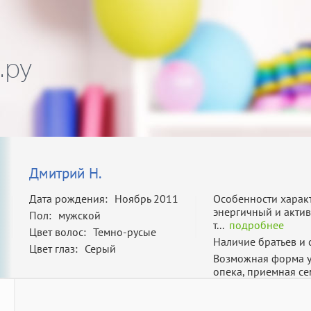
.ру
Дмитрий Н.
Дата рождения:
Ноябрь 2011
Особенности харак
энергичный и акти
Пол:
мужской
т...
подробнее
Цвет волос:
Темно-русые
Наличие братьев и 
Цвет глаз:
Серый
Возможная форма у
опека, приемная се