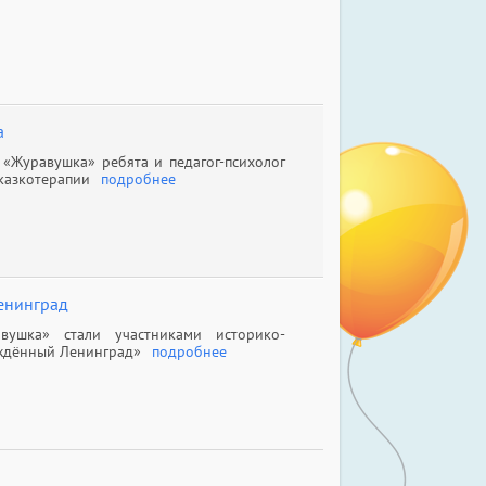
а
«Журавушка» ребята и педагог-психолог
казкотерапии
подробнее
енинград
вушка» стали участниками историко-
еждённый Ленинград»
подробнее