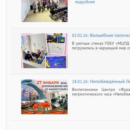
подробнее
Волшебная палочк
02.02.26:
В уютных стенах ГОБУ «МЦПД 
погрузились в чарующий мир с
Непобеждённый Л
28.01.26:
Воспитанники Центра «Жура
патриотического часа «Непоб