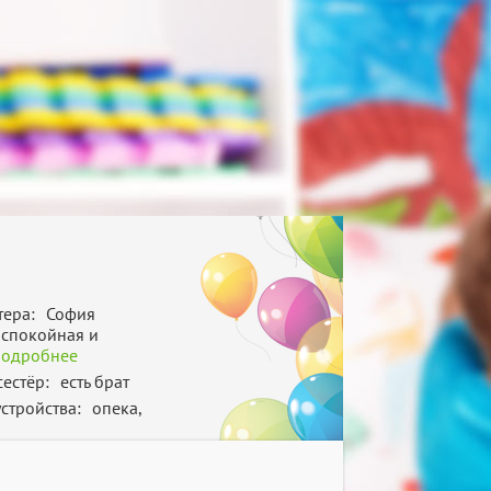
тера:
София
 спокойная и
подробнее
сестёр:
есть брат
стройства:
опека,