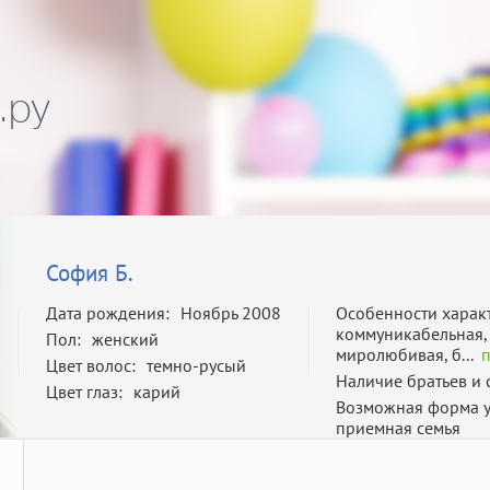
.ру
София Б.
Дата рождения:
Ноябрь 2008
Особенности харак
коммуникабельная,
Пол:
женский
миролюбивая, б...
Цвет волос:
темно-русый
Наличие братьев и 
Цвет глаз:
карий
Возможная форма у
приемная семья