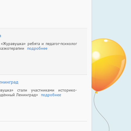
а
«Журавушка» ребята и педагог-психолог
казкотерапии
подробнее
енинград
вушка» стали участниками историко-
еждённый Ленинград»
подробнее