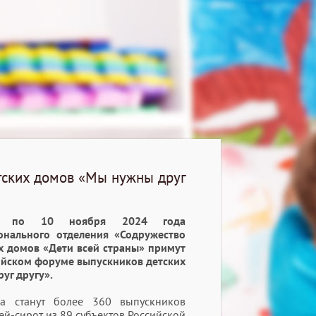
тских домов «Мы нужны друг
 по 10 ноября 2024 года
онального отделения «Содружество
х домов «Дети всей страны» примут
сийском форуме
выпускников детских
уг другу».
а станут более 360 выпускников
ей-сирот из 89 субъектов Российской