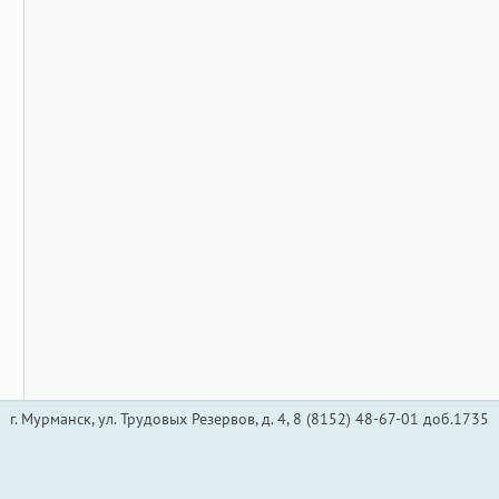
г. Мурманск, ул. Трудовых Резервов, д. 4, 8 (8152) 48-67-01 доб.1735