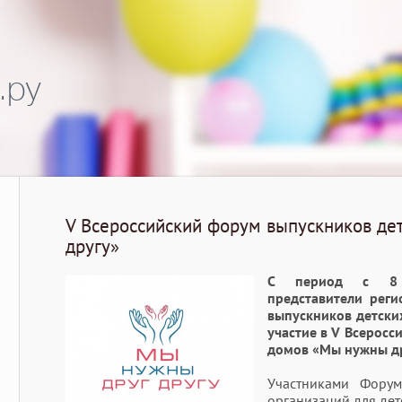
.ру
V Всероссийский форум выпускников де
другу»
С период с 8
представители
реги
выпускников детски
участие в V Всерос
домов
«Мы нужны др
Участниками Форум
организаций для дет