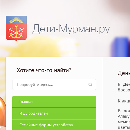
Дети-Мурман.ру
Хотите что-то найти?
День
В
Де
боево
К акц
Главная
В хо
Ищу родителей
Алаку
мемор
Семейные формы устройства
цветы