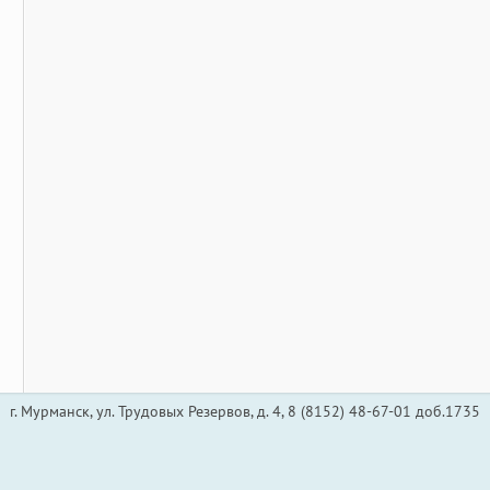
г. Мурманск, ул. Трудовых Резервов, д. 4, 8 (8152) 48-67-01 доб.1735